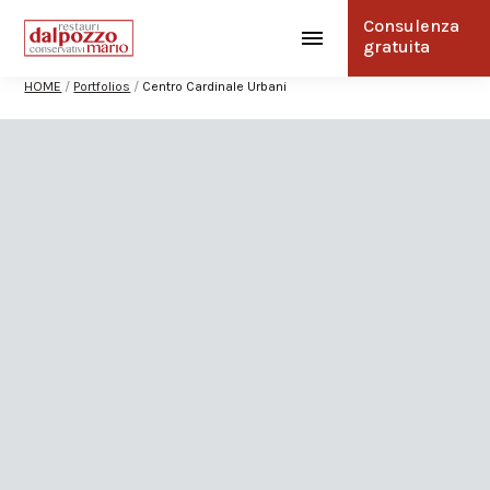
Consulenza
gratuita
HOME
/
Portfolios
/
Centro Cardinale Urbani