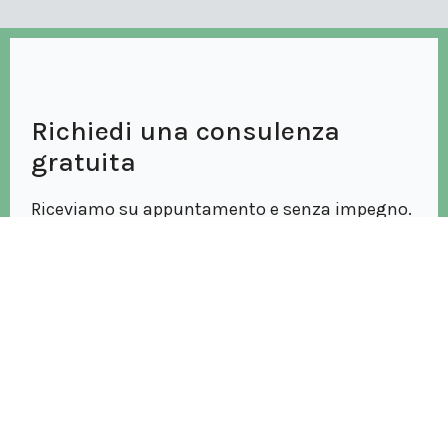
Richiedi una consulenza
gratuita
Riceviamo su appuntamento e senza impegno.
Disponibili anche per un sopralluogo gratuito.
Scrivici ora.
* Campi obbligatori
Nome e Cognome *
E-mail *